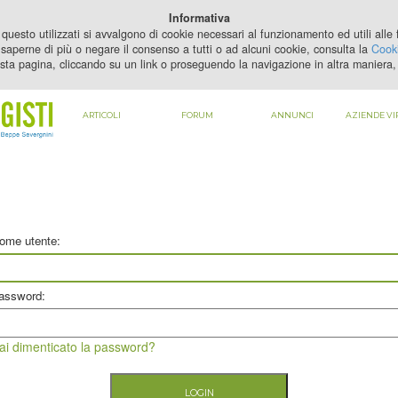
PER VEDERE QUESTO CONTENUTO DEVI
ABILITARE I COOKIE
Informativa
questo utilizzati si avvalgono di cookie necessari al funzionamento ed utili alle fi
saperne di più o negare il consenso a tutti o ad alcuni cookie, consulta la
Cooki
sta pagina, cliccando su un link o proseguendo la navigazione in altra maniera, 
ARTICOLI
FORUM
ANNUNCI
AZIENDE VI
ome utente:
assword:
ai dimenticato la password?