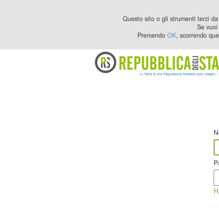
Questo sito o gli strumenti terzi da 
Se vuoi 
Premendo
OK
, scorrendo que
N
P
H