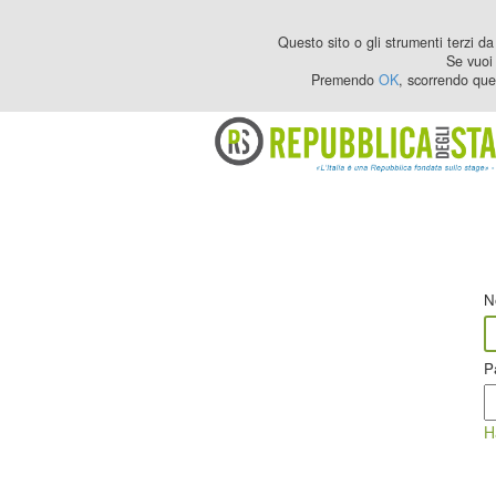
Questo sito o gli strumenti terzi da 
Se vuoi 
Premendo
OK
, scorrendo que
N
P
H