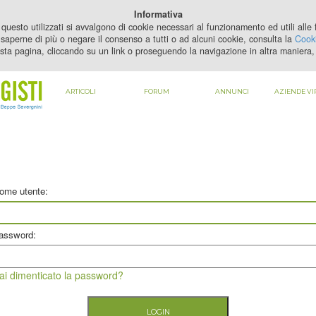
PER VEDERE QUESTO CONTENUTO DEVI
ABILITARE I COOKIE
Informativa
questo utilizzati si avvalgono di cookie necessari al funzionamento ed utili alle fi
saperne di più o negare il consenso a tutti o ad alcuni cookie, consulta la
Cooki
sta pagina, cliccando su un link o proseguendo la navigazione in altra maniera, 
ARTICOLI
FORUM
ANNUNCI
AZIENDE VI
ome utente:
assword:
ai dimenticato la password?