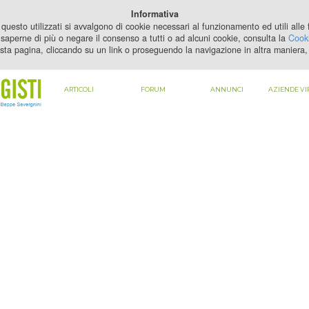
PER VEDERE QUESTO CONTENUTO DEVI
ABILITARE I COOKIE
Informativa
questo utilizzati si avvalgono di cookie necessari al funzionamento ed utili alle fi
saperne di più o negare il consenso a tutti o ad alcuni cookie, consulta la
Cooki
sta pagina, cliccando su un link o proseguendo la navigazione in altra maniera, 
ARTICOLI
FORUM
ANNUNCI
AZIENDE VI