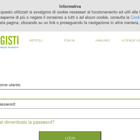
PER VEDERE QUESTO CONTENUTO DEVI
ABILITARE I COOKIE
Informativa
questo utilizzati si avvalgono di cookie necessari al funzionamento ed utili alle fi
saperne di più o negare il consenso a tutti o ad alcuni cookie, consulta la
Cooki
sta pagina, cliccando su un link o proseguendo la navigazione in altra maniera, 
ARTICOLI
FORUM
ANNUNCI
AZIENDE VI
ome utente:
assword:
ai dimenticato la password?