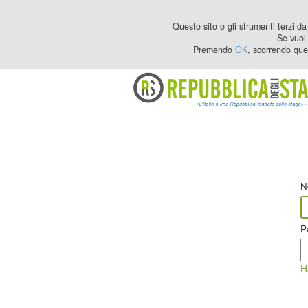
Questo sito o gli strumenti terzi da 
Se vuoi 
Premendo
OK
, scorrendo que
N
P
H