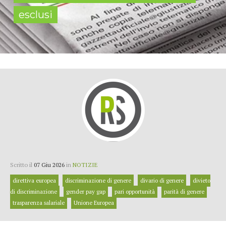
esclusi
Scritto il
07 Giu 2026
in
NOTIZIE
direttiva europea
discriminazione di genere
divario di genere
divieto
di discriminazione
gender pay gap
pari opportunità
parità di genere
trasparenza salariale
Unione Europea