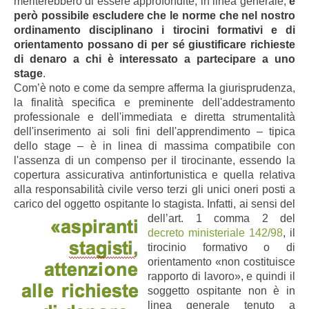
meriterebbero di essere approfondite; in linea generale,
è
però possibile escludere che le norme che nel nostro
ordinamento disciplinano i tirocini formativi e di
orientamento possano di per sé giustificare richieste
di denaro a chi è interessato a partecipare a uno
stage
.
Com’è noto e come da sempre afferma la giurisprudenza,
la finalità specifica e preminente dell'addestramento
professionale e dell'immediata e diretta strumentalità
dell'inserimento ai soli fini dell'apprendimento – tipica
dello stage – è in linea di massima compatibile con
l'assenza di un compenso per il tirocinante, essendo la
copertura assicurativa antinfortunistica e quella relativa
alla responsabilità civile verso terzi gli unici oneri posti a
carico del oggetto ospitante lo stagista.
Infatti, ai sensi del
dell’art. 1 comma 2 del
decreto ministeriale 142/98
, il
tirocinio formativo o di
orientamento «non costituisce
rapporto di lavoro», e quindi il
soggetto ospitante non è in
linea generale tenuto a