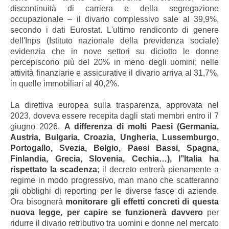
discontinuità di carriera e della segregazione
occupazionale – il divario complessivo sale al 39,9%,
secondo i dati Eurostat. L'ultimo rendiconto di genere
dell'Inps (Istituto nazionale della previdenza sociale)
evidenzia che in nove settori su diciotto le donne
percepiscono più del 20% in meno degli uomini; nelle
attività finanziarie e assicurative il divario arriva al 31,7%,
in quelle immobiliari al 40,2%.
La direttiva europea sulla trasparenza, approvata nel
2023, doveva essere recepita dagli stati membri entro il 7
giugno 2026.
A differenza di molti Paesi (Germania,
Austria, Bulgaria, Croazia, Ungheria, Lussemburgo,
Portogallo, Svezia, Belgio, Paesi Bassi, Spagna,
Finlandia, Grecia, Slovenia, Cechia…), l’’Italia ha
rispettato la scadenza
; il decreto entrerà pienamente a
regime in modo progressivo, man mano che scatteranno
gli obblighi di reporting per le diverse fasce di aziende.
Ora bisognerà
monitorare gli effetti concreti di questa
nuova legge, per capire se funzionerà davvero
per
ridurre il divario retributivo tra uomini e donne nel mercato