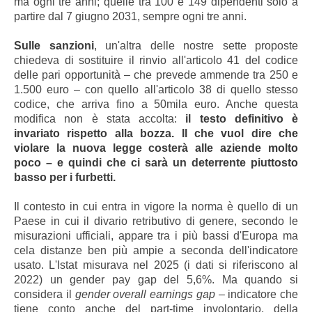
ma ogni tre anni; quelle tra 100 e 149 dipendenti solo a
partire dal 7 giugno 2031, sempre ogni tre anni.
Sulle sanzioni
, un'altra delle nostre sette proposte
chiedeva di sostituire il rinvio all'articolo 41 del codice
delle pari opportunità – che prevede ammende tra 250 e
1.500 euro – con quello all'articolo 38 di quello stesso
codice, che arriva fino a 50mila euro. Anche questa
modifica non è stata accolta:
il testo definitivo è
invariato rispetto alla bozza. Il che vuol dire che
violare la nuova legge costerà alle aziende molto
poco – e quindi che ci sarà un deterrente piuttosto
basso per i furbetti.
Il contesto in cui entra in vigore la norma è quello di un
Paese in cui il divario retributivo di genere, secondo le
misurazioni ufficiali, appare tra i più bassi d'Europa ma
cela distanze ben più ampie a seconda dell'indicatore
usato. L'Istat misurava nel 2025 (i dati si riferiscono al
2022) un gender pay gap del 5,6%. Ma quando si
considera il
gender overall earnings gap
– indicatore che
tiene conto anche del part-time involontario, della